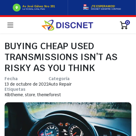
Av José Gálvez Nro 391
¡TE ESPERAMOS!
La Victoria, Lima, Perú
DISCNET SIEMPRE CONTIGO
0
BUYING CHEAP USED
TRANSMISSIONS ISN’T AS
RISKY AS YOU THINK
Fecha
Categoría
13 de octubre de 2022
Auto Repair
Etiquetas
Klbtheme
,
store
,
themeforest