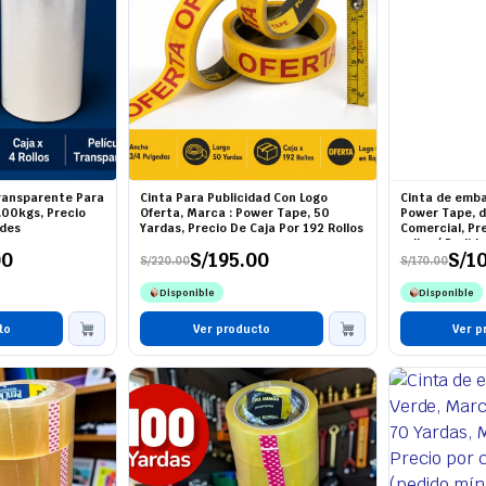
Transparente Para
Cinta Para Publicidad Con Logo
Cinta de emba
.00kgs, Precio
Oferta, Marca : Power Tape, 50
Power Tape, d
ades
Yardas, Precio De Caja Por 192 Rollos
Comercial, Pre
rollos ( Pedid
00
S/
195.00
S/
1
S/
220.00
S/
170.00
El
El
El
El
precio
precio
precio
precio
Disponible
Disponible
original
actual
original
actual
era:
es:
era:
es:
to
S/220.00.
S/195.00.
Ver producto
S/170.00.
S/108.00.
Ver p