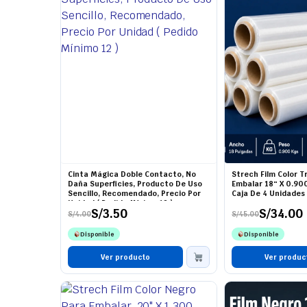
Cinta Mágica Doble Contacto, No
Strech Film Color 
Daña Superficies, Producto De Uso
Embalar 18″ X 0.90
Sencillo, Recomendado, Precio Por
Caja De 4 Unidades
Unidad ( Pedido Mínimo 12 )
S/
3.50
S/
34.00
S/
4.00
S/
45.00
El
El
El
El
precio
precio
precio
precio
Disponible
Disponible
original
actual
original
actual
era:
es:
era:
es:
S/4.00.
S/3.50.
Ver producto
S/45.00.
S/34.00.
Ver produc