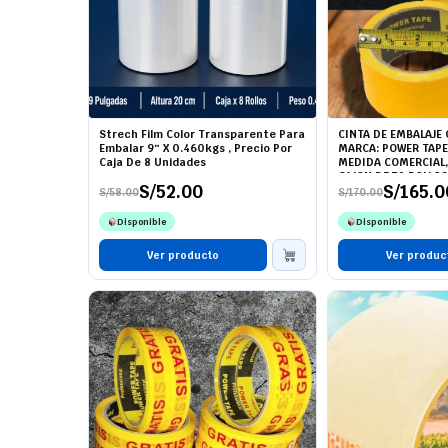
Strech Film Color Transparente Para
CINTA DE EMBALAJE
Embalar 9″ X 0.460kgs , Precio Por
MARCA: POWER TAPE 
Caja De 8 Unidades
MEDIDA COMERCIAL,
CAJON DE 72 ROLLO
S/
52.00
S/
165.0
S/
58.00
S/
170.00
El
El
El
El
precio
precio
precio
precio
Disponible
Disponible
original
actual
original
actual
era:
es:
era:
es:
S/58.00.
S/52.00.
Ver producto
S/170.00.
S/165.00.
Ver produc