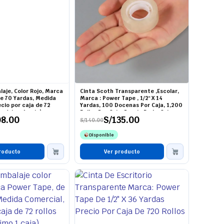
laje, Color Rojo, Marca
Cinta Scoth Transparente ,Escolar,
e 70 Yardas, Medida
Marca : Power Tape , 1/2" X 14
cio por caja de 72
Yardas, 100 Docenas Por Caja, 1,200
o mínimo 1 caja)
Rollos Por Caja, Precio De La Caja
08.00
S/
135.00
S/
140.00
El
El
precio
precio
Disponible
original
actual
era:
es:
roducto
S/140.00.
S/135.00.
Ver producto