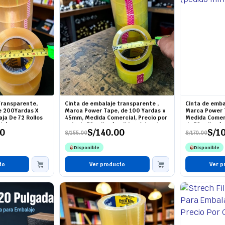
Transparente,
Cinta de embalaje transparente ,
Cinta de emba
e 200Yardas X
Marca Power Tape, de 100 Yardas x
Marca Power T
ja De 72 Rollos
45mm, Medida Comercial, Precio por
Medida Comerc
ja)
caja de 72 rollos (pedido mínimo 1
de 72 rollos (
00
S/
140.00
S/
1
caja)
S/
155.00
S/
170.00
El
El
El
El
precio
precio
precio
precio
Disponible
Disponible
original
actual
original
actual
era:
es:
era:
es:
to
S/155.00.
S/140.00.
Ver producto
S/170.00.
S/108.00.
Ver p