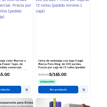
laje color Marrón o
Cinta de embalaje con logo Frágil,
a Power Tape, de
Marca Peru King, de 100 yardas,
dida comercial,
Precio por caja de 72 rollos (pedido
a de 72 rollos (pedido
mínimo 1 caja)
45.00
S/
165.00
)
S/
195.00
El
El
precio
precio
Disponible
original
actual
era:
es:
roducto
S/195.00.
S/165.00.
Ver producto