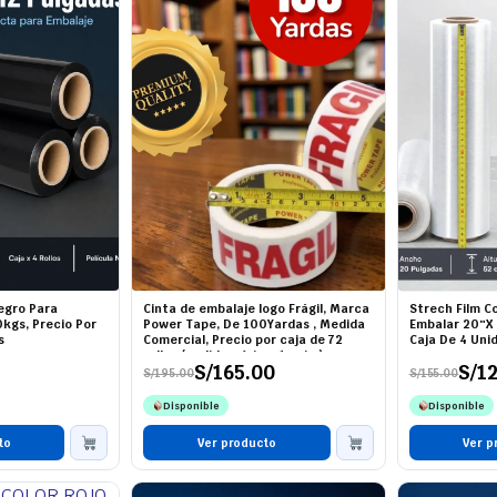
Negro Para
Cinta de embalaje logo Frágil, Marca
Strech Film C
0kgs, Precio Por
Power Tape, De 100Yardas , Medida
Embalar 20″X 
s
Comercial, Precio por caja de 72
Caja De 4 Uni
rollos (pedido mínimo 1 caja )
S/
165.00
S/
1
S/
195.00
S/
155.00
El
El
El
El
precio
precio
precio
precio
Disponible
Disponible
original
actual
original
actual
era:
es:
era:
es:
to
S/195.00.
S/165.00.
Ver producto
S/155.00.
S/125.00.
Ver p