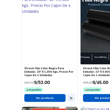
Strech Film Color Negro Para
Strech Film Color 
Embalar, 20" X 1,300 kgs, Precio Por
Embalar, 12" X 0.80
Cajon De 4 Unidades
Cajón De 4 Unidade
S/
52.00
S/
45.00
S/
56.00
S/
55.00
El
El
El
El
precio
precio
precio
precio
Disponible
Disponible
original
actual
original
actual
era:
es:
era:
es:
S/56.00.
S/52.00.
Ver producto
S/55.00.
S/45.00.
Ver produc