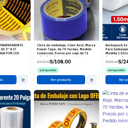
 TRANSPARENTE
Cinta de embalaje, Color Azul, Marca
Burbupack En 
DE 2″ X 17
Power Tape, de 70 Yardas, Medida
Para Embalaje
CAJA POR 120
Comercial, Precio por caja de 72
Medida 1.50cm
rollos ( pedido mínimo 1 caja)
Genérico, Pre
S/
108.00
S/
2
Precio Del Rol
S/
170.00
S/
265.00
El
El
El
El
precio
precio
precio
precio
Disponible
Disponible
original
actual
original
actual
era:
es:
era:
es:
to
S/170.00.
S/108.00.
Ver producto
S/265.00.
S/245.00.
Ver p