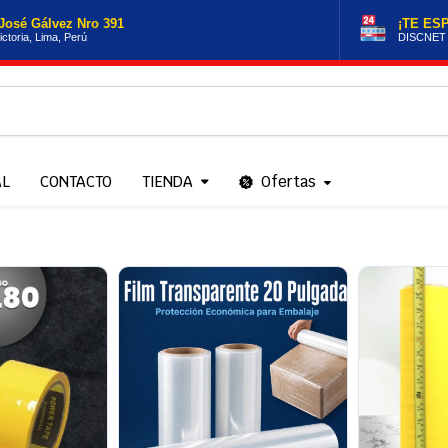
José Gálvez Nro 391
¡TE ES
ictoria, Lima, Perú
DISCNET
AL
CONTACTO
TIENDA
Ofertas