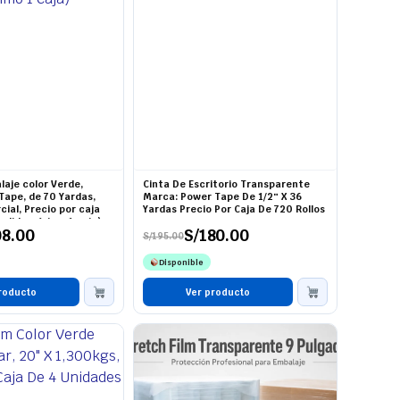
laje color Verde,
Cinta De Escritorio Transparente
ape, de 70 Yardas,
Marca: Power Tape De 1/2″ X 36
ial, Precio por caja
Yardas Precio Por Caja De 720 Rollos
pedido mínimo 1 caja)
08.00
S/
180.00
S/
195.00
El
El
precio
precio
Disponible
original
actual
era:
es:
roducto
S/195.00.
S/180.00.
Ver producto