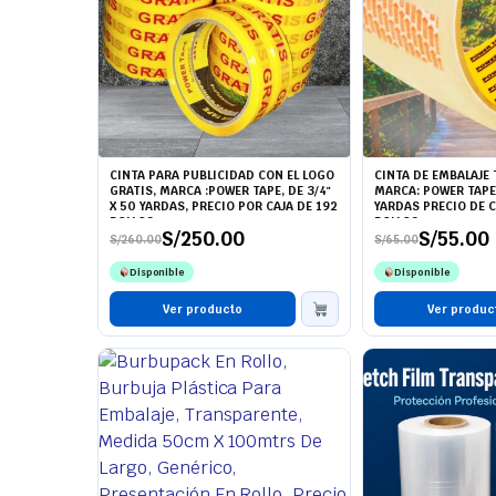
CINTA PARA PUBLICIDAD CON EL LOGO
CINTA DE EMBALAJE
GRATIS, MARCA :POWER TAPE, DE 3/4"
MARCA: POWER TAPE 
X 50 YARDAS, PRECIO POR CAJA DE 192
YARDAS PRECIO DE 
ROLLOS
ROLLOS
S/
250.00
S/
55.00
S/
260.00
S/
65.00
El
El
El
El
precio
precio
precio
precio
Disponible
Disponible
original
actual
original
actual
era:
es:
era:
es:
S/260.00.
S/250.00.
Ver producto
S/65.00.
S/55.00.
Ver produc