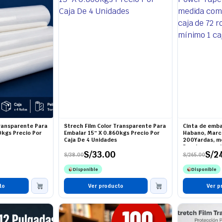
Transparente Para
Strech Film Color Transparente Para
Cinta de emba
0kgs Precio Por
Embalar 15″ X 0.860kgs Precio Por
Habano, Marc
Caja De 4 Unidades
200Yardas, me
Precio por caj
S/
33.00
S/
2
mínimo 1 caja
S/
38.00
S/
265.00
El
El
El
El
precio
precio
precio
precio
Disponible
Disponible
original
actual
original
actual
era:
es:
era:
es:
to
S/38.00.
S/33.00.
Ver producto
S/265.00.
S/245.00.
Ver p