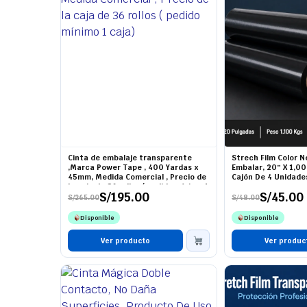
Cinta de embalaje transparente
Strech Film Color 
,Marca Power Tape , 400 Yardas x
Embalar, 20″ X 1,00
45mm, Medida Comercial , Precio de
Cajón De 4 Unidade
la caja de 36 rollos ( pedido mínimo 1
S/
195.00
S/
45.00
caja)
S/
265.00
S/
48.00
El
El
El
El
precio
precio
precio
precio
Disponible
Disponible
original
actual
original
actual
era:
es:
era:
es:
S/265.00.
S/195.00.
Ver producto
S/48.00.
S/45.00.
Ver produc