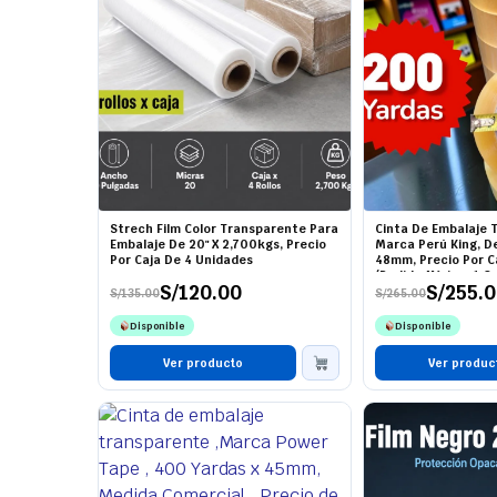
Strech Film Color Transparente Para
Cinta De Embalaje 
Embalaje De 20" X 2,700kgs, Precio
Marca Perú King, D
Por Caja De 4 Unidades
48mm, Precio Por Ca
(Pedido Mínimo 1 Ca
S/
120.00
S/
255.
S/
135.00
S/
265.00
El
El
El
El
precio
precio
precio
precio
Disponible
Disponible
original
actual
original
actual
era:
es:
era:
es:
S/135.00.
S/120.00.
Ver producto
S/265.00.
S/255.00.
Ver produc