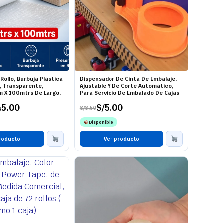
Rollo, Burbuja Plástica
Dispensador De Cinta De Embalaje,
, Transparente,
Ajustable Y De Corte Automático,
 X 100mtrs De Largo,
Para Servicio De Embalado De Cajas
sentación En Rollo,
Y Paquetes, Marca Genérico, Precio
45.00
S/
5.00
lo
De La Unidad (Pedido Mínimo 3
S/
8.50
El
El
Unidades)
precio
precio
Disponible
original
actual
era:
es:
roducto
S/8.50.
S/5.00.
Ver producto