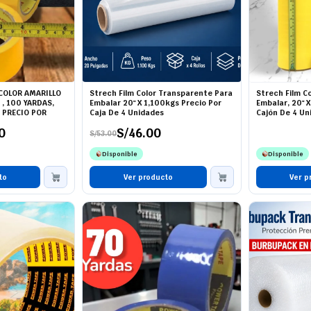
 COLOR AMARILLO
Strech Film Color Transparente Para
Strech Film Co
, 100 YARDAS,
Embalar 20" X 1,100kgs Precio Por
Embalar, 20" X
 PRECIO POR
Caja De 4 Unidades
Cajón De 4 Un
S
0
S/
46.00
S/
53.00
El
El
precio
precio
Disponible
Disponible
original
actual
era:
es:
to
S/53.00.
S/46.00.
Ver producto
Ver p