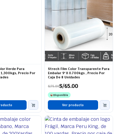
olor Verde Para
Strech Film Color Transparente Para
 1,300kgs, Precio Por
Embalar 9" X 0.700kgs , Precio Por
dades
Caja De 8 Unidades
S/
65.00
S/
75.00
El
El
precio
precio
Disponible
original
actual
era:
es:
roducto
S/75.00.
S/65.00.
Ver producto