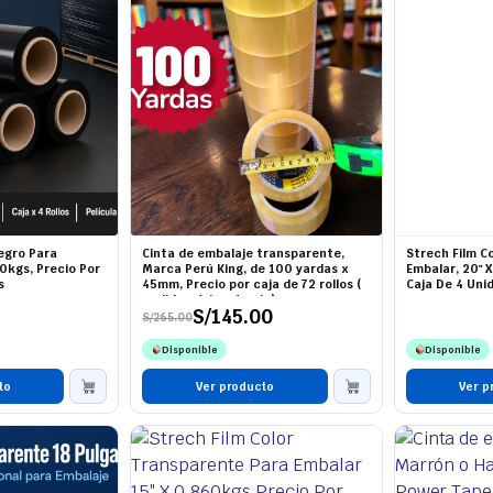
Negro Para
Cinta de embalaje transparente,
Strech Film C
0kgs, Precio Por
Marca Perú King, de 100 yardas x
Embalar, 20" X
s
45mm, Precio por caja de 72 rollos (
Caja De 4 Uni
pedido mínimo 1 caja)
S/
145.00
S/
265.00
El
El
precio
precio
Disponible
Disponible
original
actual
era:
es:
to
S/265.00.
S/145.00.
Ver producto
Ver p