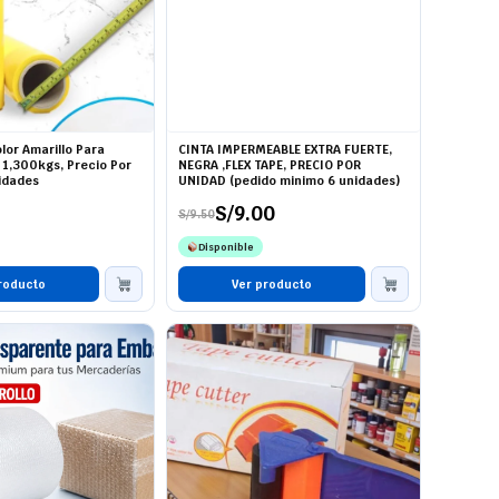
lor Amarillo Para
CINTA IMPERMEABLE EXTRA FUERTE,
 1,300kgs, Precio Por
NEGRA ,FLEX TAPE, PRECIO POR
idades
UNIDAD (pedido minimo 6 unidades)
S/
9.00
S/
9.50
El
El
precio
precio
Disponible
original
actual
era:
es:
roducto
S/9.50.
S/9.00.
Ver producto