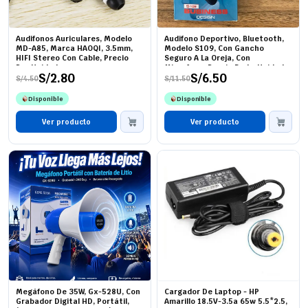
Audifonos Auriculares, Modelo
Audifono Deportivo, Bluetooth,
MD-A85, Marca HAOQI, 3.5mm,
Modelo S109, Con Gancho
HIFI Stereo Con Cable, Precio
Seguro A La Oreja, Con
Por Unidad
Microfono, Precio De La Unidad
S/
2.80
S/
6.50
(Pedido Mínimo 12)
S/
4.50
S/
11.50
El
El
El
El
precio
precio
precio
precio
Disponible
Disponible
original
actual
original
actual
era:
es:
era:
es:
S/4.50.
S/2.80.
Ver producto
S/11.50.
S/6.50.
Ver producto
Megáfono De 35W, Gx-528U, Con
Cargador De Laptop - HP
Grabador Digital HD, Portátil,
Amarillo 18.5V-3.5a 65w 5.5*2.5,