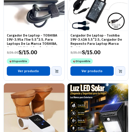
Cargador De Laptop - TOSHIBA
Cargador De Laptop - Toshiba
19V-3.95a 75w 5.5*2.5, Para
19V-3.42A 5.5*2.5, Cargador De
Laptops De La Marca TOSHIBA,
Repuesto Para Laptop Marca
Compatibilidad Con Productos
Toshiba
S/
15.00
S/
15.00
De La Marca.
S/
36.00
S/
35.00
El
El
El
El
precio
precio
precio
precio
Disponible
Disponible
original
actual
original
actual
era:
es:
era:
es:
S/36.00.
S/15.00.
Ver producto
S/35.00.
S/15.00.
Ver producto