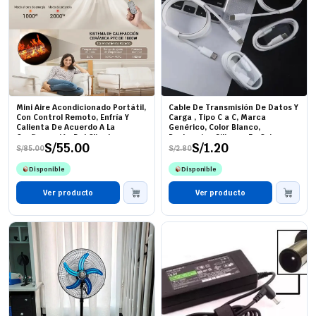
Mini Aire Acondicionado Portátil,
Cable De Transmisión De Datos Y
Con Control Remoto, Enfría Y
Carga , Tipo C a C, Marca
Calienta De Acuerdo A La
Genérico, Color Blanco,
Configuración Del Cliente,
Proteccion Silicona En Caja,
S/
55.00
S/
1.20
Genérico Color Blanco Para
Precio Por Unidad (Compra
S/
85.00
S/
2.80
El
El
El
El
Pared, Precio De La Unidad
Minima 12)
precio
precio
precio
precio
Disponible
Disponible
original
actual
original
actual
era:
es:
era:
es:
S/85.00.
S/55.00.
Ver producto
S/2.80.
S/1.20.
Ver producto