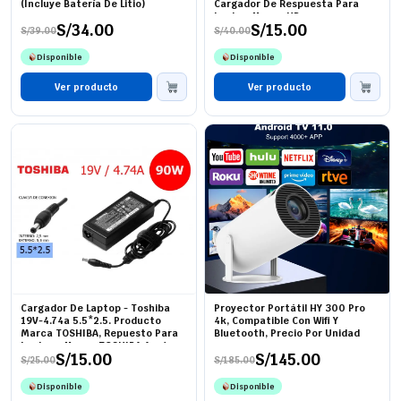
(Incluye Batería De Litio)
Cargador De Respuesta Para
Laptop Marca HP
S/
34.00
S/
15.00
S/
39.00
S/
40.00
El
El
El
El
precio
precio
precio
precio
Disponible
Disponible
original
actual
original
actual
era:
es:
era:
es:
S/39.00.
S/34.00.
Ver producto
S/40.00.
S/15.00.
Ver producto
Cargador De Laptop - Toshiba
Proyector Portátil HY 300 Pro
19V-4.74a 5.5*2.5. Producto
4k, Compatible Con Wifi Y
Marca TOSHIBA, Repuesto Para
Bluetooth, Precio Por Unidad
Laptops Marca TOSHIBA Aquí.
S/
15.00
S/
145.00
S/
25.00
S/
185.00
El
El
El
El
precio
precio
precio
precio
Disponible
Disponible
original
actual
original
actual