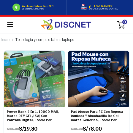
Av José Gálvez Nro 391
¡TE ESPERAMOS!
La Victoria, Lima, Perú
DISCNET SIEMPRE CONTIGO
0
Inicio
Tecnología y computo tables laptops
Power Bank 4 En 1, 10000 MAH,
Pad Mouse Para PC Con Reposa
Marca DEMGEL ,15W, Con
Muñeca Y Almohadilla De Gel,
Pantalla Digital, Precio Por
Marca Generico, Precio Por
Unidad (Pedido Mínimo 6)
Doce Unidades
S/
19.80
S/
78.00
S/
86.00
S/
85.00
El
El
El
El