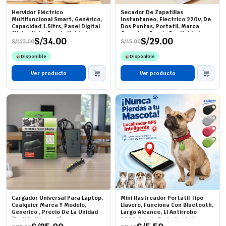
Hervidor Eléctrico
Secador De Zapatillas
Multifuncional Smart, Genérico,
Instantaneo, Electrico 220v, De
Capacidad 1.5ltrs, Panel Digital
Dos Puntas, Portatil, Marca
Minimalista, Precio Unidad
Generico, Precio Por Unidad
S/
34.00
S/
29.00
S/
123.00
S/
45.00
El
El
El
El
precio
precio
precio
precio
Disponible
Disponible
original
actual
original
actual
era:
es:
era:
es:
S/123.00.
S/34.00.
Ver producto
S/45.00.
S/29.00.
Ver producto
Cargador Universal Para Laptop,
Mini Rastreador Portátil Tipo
Cualquier Marca Y Modelo,
Llavero, Funciona Con Bluetooth,
Generico , Precio De La Unidad
Largo Alcance, El Antirrobo
(Pedido Minimo 3)
2026, Precio De La Unidad