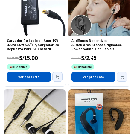
Cargador De Laptop - Acer 19V-
Audífonos Deportivos,
3.42a 65w 5.5*1.7, Cargador De
Auriculares Stereo Originales,
Repuesto Para Su Portátil
Power Sound, Con Cable Y
Control De Volumen, Precio Por
S/
15.00
S/
2.45
Unidad
S/
40.00
S/
5.45
El
El
El
El
precio
precio
precio
precio
Disponible
Disponible
original
actual
original
actual
era:
es:
era:
es:
S/40.00.
S/15.00.
Ver producto
S/5.45.
S/2.45.
Ver producto