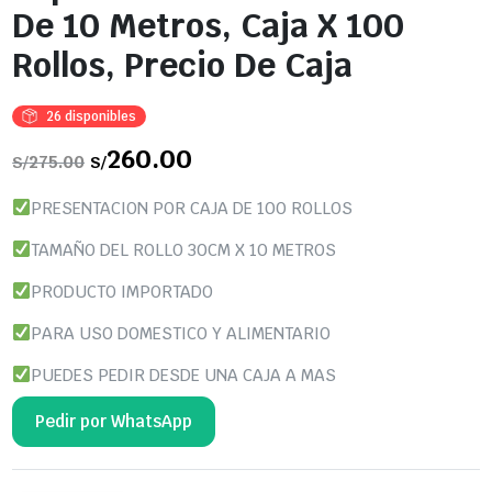
De 10 Metros, Caja X 100
Rollos, Precio De Caja
26 disponibles
El
260.00
El
275.00
S/
S/
precio
precio
original
actual
era:
es:
PRESENTACION POR CAJA DE 100 ROLLOS
S/275.00.
S/260.00.
TAMAÑO DEL ROLLO 30CM X 10 METROS
PRODUCTO IMPORTADO
PARA USO DOMESTICO Y ALIMENTARIO
PUEDES PEDIR DESDE UNA CAJA A MAS
Pedir por WhatsApp