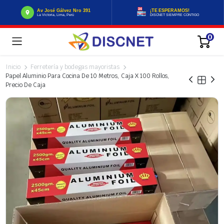
Av José Gálvez Nro 391
¡TE ESPERAMOS!
La Victoria, Lima, Perú
DISCNET SIEMPRE CONTIGO
0
Inicio
Ferretería y bodegas mayoristas
Papel Aluminio Para Cocina De 10 Metros, Caja X 100 Rollos,
Precio De Caja