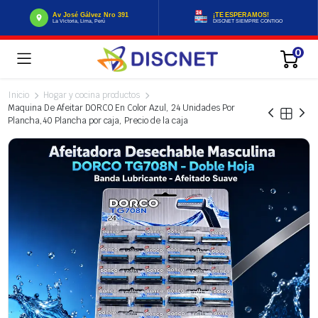
Av José Gálvez Nro 391
¡TE ESPERAMOS!
La Victoria, Lima, Perú
DISCNET SIEMPRE CONTIGO
0
Inicio
Hogar y cocina productos
Maquina De Afeitar DORCO En Color Azul, 24 Unidades Por
Plancha,40 Plancha por caja, Precio de la caja