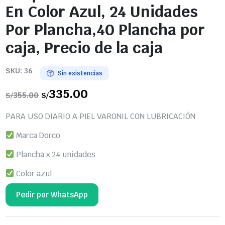
En Color Azul, 24 Unidades
Por Plancha,40 Plancha por
caja, Precio de la caja
SKU:
36
Sin existencias
El
335.00
El
355.00
S/
S/
precio
precio
original
actual
era:
es:
PARA USO DIARIO A PIEL VARONIL CON LUBRICACIÓN
S/355.00.
S/335.00.
Marca Dorco
Plancha x 24 unidades
Color azul
Pedir por WhatsApp