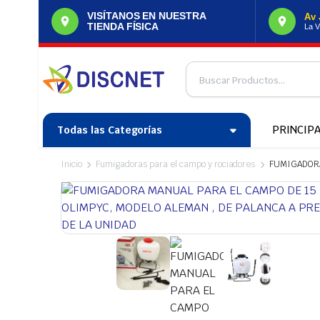
VISÍTANOS EN NUESTRA
Av 
TIENDA FÍSICA
La V
PRINCIP
Todas las Categorías
Inicio
Fumigadoras para el campo y rociadores
FUMIGADORA