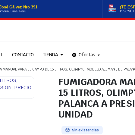
José Gálvez Nro 391
¡TE ES
ictoria, Lima, Perú
DISCNET
AL
CONTACTO
TIENDA
Ofertas
 MANUAL PARA EL CAMPO DE 15 LITROS, OLIMPYC, MODELO ALEMAN , DE PALANC
FUMIGADORA MAN
15 LITROS, OLIM
PALANCA A PRESI
UNIDAD
Sin existencias