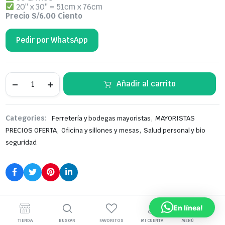
20″ x 30″ = 51cm x 76cm
Precio S/6.00 Ciento
Pedir por WhatsApp
Bolsa
Añadir al carrito
Para
Basura,
Color
Negro,
,
Categories:
Ferretería y bodegas mayoristas
MAYORISTAS
Capacidad
De
,
,
PRECIOS OFERTA
Oficina y sillones y mesas
Salud personal y bio
50
seguridad
Litros,
Precio
De
Paquete
X
100
Unidades
Productos relacionados
(Mínimo
En línea!
10
Paquetes)
TIENDA
BUSCAR
FAVORITOS
MI CUENTA
MENÚ
TIENDA
BUSCAR
FAVORITOS
MI CUENTA
MENÚ