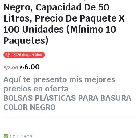
Negro, Capacidad De 50
Litros, Precio De Paquete X
100 Unidades (Mínimo 10
Paquetes)
2126 disponibles
El
6.00
El
8.00
S/
S/
precio
precio
original
actual
Aquí te presento mis mejores
era:
es:
S/8.00.
S/6.00.
precios en oferta
BOLSAS PLÁSTICAS PARA BASURA
COLOR NEGRO
50 LITROS