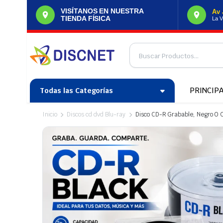
VISÍTANOS EN NUESTRA
Av 
TIENDA FÍSICA
La V
PRINCIP
Todas las Categorías
Inicio
Discos cd dvd Blu-ray
Disco CD-R Grabable, Negro O C