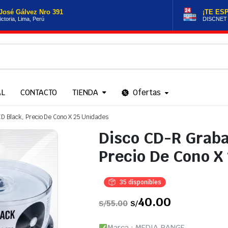
José Gálvez Nro 391
¡TE ES
ictoria, Lima, Perú
DISCNET
AL
CONTACTO
TIENDA
Ofertas
D Black, Precio De Cono X 25 Unidades
Disco CD-R Graba
Precio De Cono X
35 disponibles
El
40.00
El
55.00
S/
S/
precio
precio
original
actual
era:
es:
Marca : MEDIA RANGE