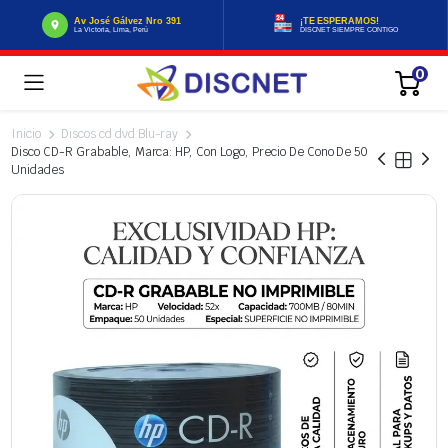
Av José Gálvez Nro 391
¡TE ESPERAMOS!
La Victoria, Lima, Perú
DISCNET SIEMPRE CONTIGO
0
Inicio
Discos cd dvd Blu-ray
Disco CD-R Grabable, Marca: HP, Con Logo, Precio De Cono De 50
Unidades