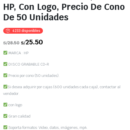
HP, Con Logo, Precio De Cono
De 50 Unidades
4233 disponibles
El
25.50
El
28.50
S/
S/
precio
precio
original
actual
MARCA : HP
era:
es:
S/28.50.
S/25.50.
DISCO GRABABLE CD-R
Precio por cono (50 unidades).
Si desea adquirir por cajas (600 unidades cada caja), contactar al
vendedor.
con logo
Gran calidad
Soporta formatos: Video, datos, imágenes, mp4.