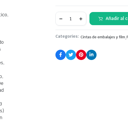
Dispensador
Añadir al c
De
Cinta
De
Embalaje,
Categories:
Cintas de embalajes y film
,
Ajustable
Y
De
Corte
Automático,
Para
Servicio
De
Embalado
De
Cajas
Y
Paquetes,
Marca
Genérico,
Precio
De
La
Unidad