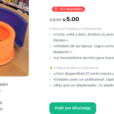
452 disponibles
El
5.00
El
8.50
S/
S/
precio
precio
original
actual
Enfoque en Rapidez y Productividad
era:
es:
S/8.50.
S/5.00.
«Corta, sella y listo. Acelera tu pr
tiempo.»
«Olvídate de las tijeras. Logra cort
despacho.»
«La herramienta secreta para hacer
Enfoque en Ahorro y Eficiencia
«¡Cero desperdicio! El corte exacto 
«Embala como un profesional: rápid
«Más que un dispensador, tu aliado 
Pedir por WhatsApp