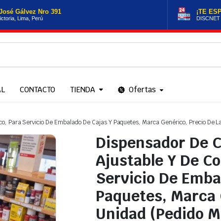
José Gálvez Nro 391
¡TE ES
ictoria, Lima, Perú
DISCNET
AL
CONTACTO
TIENDA
Ofertas
co, Para Servicio De Embalado De Cajas Y Paquetes, Marca Genérico, Precio De 
Dispensador De C
Ajustable Y De C
Servicio De Emba
Paquetes, Marca 
Unidad (Pedido M