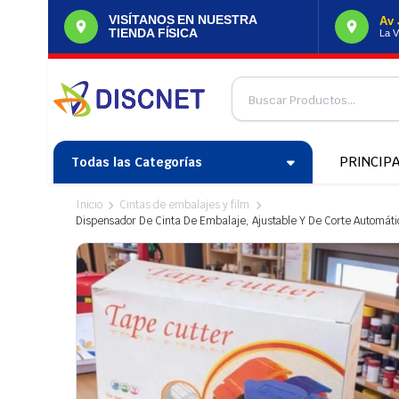
VISÍTANOS EN NUESTRA
Av 
TIENDA FÍSICA
La V
PRINCIP
Todas las Categorías
Inicio
Cintas de embalajes y film
Dispensador De Cinta De Embalaje, Ajustable Y De Corte Automáti