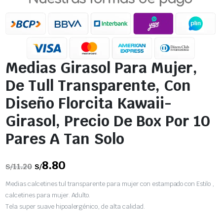
Medias Girasol Para Mujer,
De Tull Transparente, Con
Diseño Florcita Kawaii-
Girasol, Precio De Box Por 10
Pares A Tan Solo
El
8.80
El
11.20
S/
S/
precio
precio
original
actual
Medias calcetines tul transparente para mujer con estampado con Estilo ,
era:
es:
S/11.20.
S/8.80.
calcetines para mujer. Adulto.
Tela super suave hipoalergénico, de alta calidad.