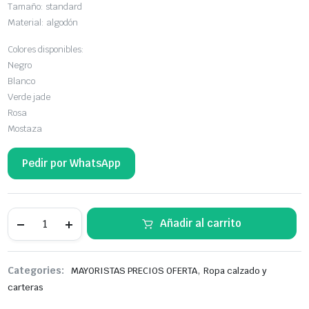
Tamaño: standard
Material: algodón
Colores disponibles:
Negro
Blanco
Verde jade
Rosa
Mostaza
Pedir por WhatsApp
Medias
Añadir al carrito
Girasol
Para
Mujer,
De
,
Categories:
MAYORISTAS PRECIOS OFERTA
Ropa calzado y
Tull
Transparente,
carteras
Con
Diseño