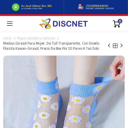
Av José Gálvez Nro 391
¡TE ESPERAMOS!
La Victoria, Lima, Perú
DISCNET SIEMPRE CONTIGO
0
Inicio
Ropa calzado y carteras
Medias Girasol Para Mujer, De Tull Transparente, Con Diseño
Florcita Kawaii-Girasol, Precio De Box Por 10 Pares A Tan Solo