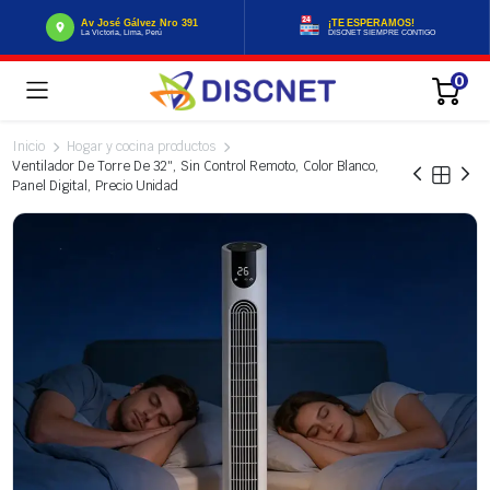
Av José Gálvez Nro 391
¡TE ESPERAMOS!
La Victoria, Lima, Perú
DISCNET SIEMPRE CONTIGO
0
Inicio
Hogar y cocina productos
Ventilador De Torre De 32″, Sin Control Remoto, Color Blanco,
Panel Digital, Precio Unidad