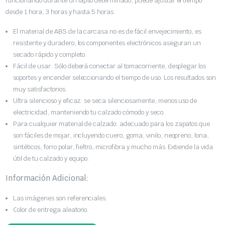
funcionando durante un lapso determinado, puede ajustar el tiempo
desde 1 hora, 3 horas y hasta 5 horas
El material de ABS de la carcasa no es de fácil envejecimiento, es
resistente y duradero, los componentes electrónicos aseguran un
secado rápido y completo.
Fácil de usar: Sólo deberá conectar al tomacorriente, desplegar los
soportes y encender seleccionando el tiempo de uso. Los resultados son
muy satisfactorios.
Ultra silencioso y eficaz: se seca silenciosamente, menos uso de
electricidad, manteniendo tu calzado cómodo y seco.
Para cualquier material de calzado: adecuado para los zapatos que
son fáciles de mojar, incluyendo cuero, goma, vinilo, neopreno, lona,
sintéticos, forro polar, fieltro, microfibra y mucho más. Extiende la vida
útil de tu calzado y equipo.
Información Adicional:
Las imágenes son referenciales.
Color de entrega aleatorio.