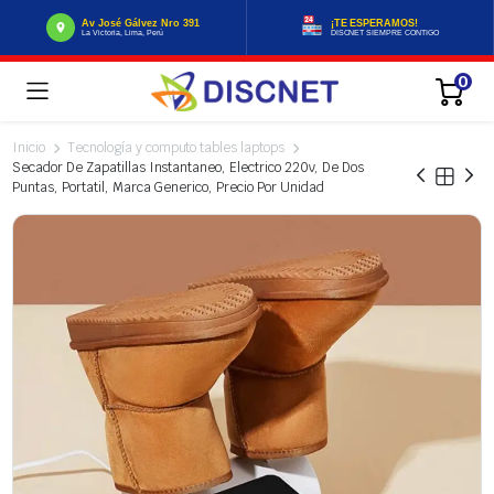
Av José Gálvez Nro 391
¡TE ESPERAMOS!
La Victoria, Lima, Perú
DISCNET SIEMPRE CONTIGO
0
Inicio
Tecnología y computo tables laptops
Secador De Zapatillas Instantaneo, Electrico 220v, De Dos
Puntas, Portatil, Marca Generico, Precio Por Unidad