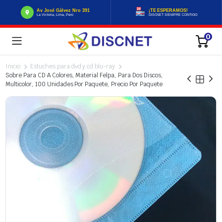
Av José Gálvez Nro 391
¡TE ESPERAMOS!
La Victoria, Lima, Perú
DISCNET SIEMPRE CONTIGO
0
Inicio
Estuches para dvd y cd blu-ray
Sobre Para CD A Colores, Material Felpa, Para Dos Discos,
Multicolor, 100 Unidades Por Paquete, Precio Por Paquete