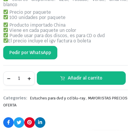
blanco
Precio por paquete
100 unidades por paquete
Producto importado China
Viene en cada paquete un color
Puede usar para dos discos, es para CD o dvd
El precio incluye el igv factura o boleta
Pedir por WhatsApp
Sobre
Añadir al carrito
Para
CD
A
Colores,
,
Categories:
Estuches para dvd y cd blu-ray
MAYORISTAS PRECIOS
Material
Felpa,
OFERTA
Para
Dos
Discos,
Multicolor,
100