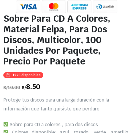
Sobre Para CD A Colores,
Material Felpa, Para Dos
Discos, Multicolor, 100
Unidades Por Paquete,
Precio Por Paquete
1223 disponibles
El
8.50
El
10.00
S/
S/
precio
precio
original
actual
era:
es:
Protege tus discos para una larga duración con la
S/10.00.
S/8.50.
información que tanto quisiste que perdure
Sobre para CD a colores , para dos discos
Colores disponible: azul, rosado, verde, amarillo,