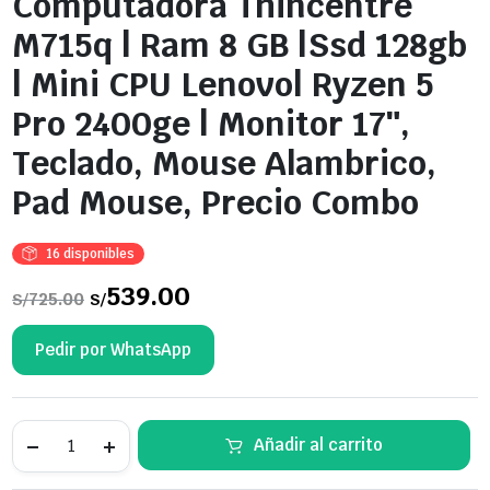
Computadora Thincentre
M715q | Ram 8 GB |Ssd 128gb
| Mini CPU Lenovo| Ryzen 5
Pro 2400ge | Monitor 17″,
Teclado, Mouse Alambrico,
Pad Mouse, Precio Combo
16 disponibles
El
539.00
El
725.00
S/
S/
precio
precio
original
actual
era:
es:
Pedir por WhatsApp
S/725.00.
S/539.00.
Computadora
Añadir al carrito
Thincentre
M715q
|