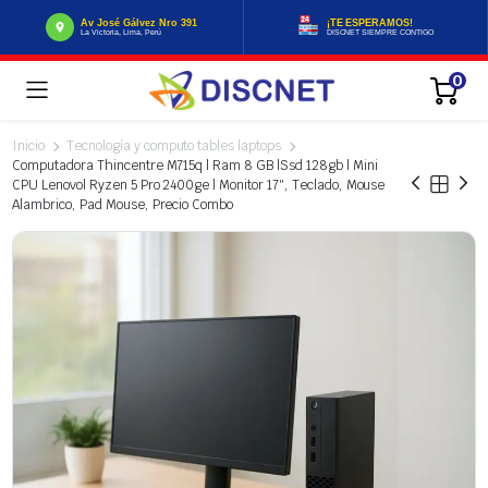
Av José Gálvez Nro 391
¡TE ESPERAMOS!
La Victoria, Lima, Perú
DISCNET SIEMPRE CONTIGO
0
Inicio
Tecnología y computo tables laptops
Computadora Thincentre M715q | Ram 8 GB |Ssd 128gb | Mini
CPU Lenovo| Ryzen 5 Pro 2400ge | Monitor 17″, Teclado, Mouse
Alambrico, Pad Mouse, Precio Combo