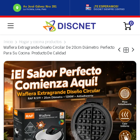
Av José Gálvez Nro 391
¡TE ESPERAMOS!
La Victoria, Lima, Perú
DISCNET SIEMPRE CONTIGO
0
Inicio
Hogar y cocina productos
Waflera Extragrande Diseño Circilar De 20cm Diámetro. Perfecto
Para Su Cocina. Producto De Calidad