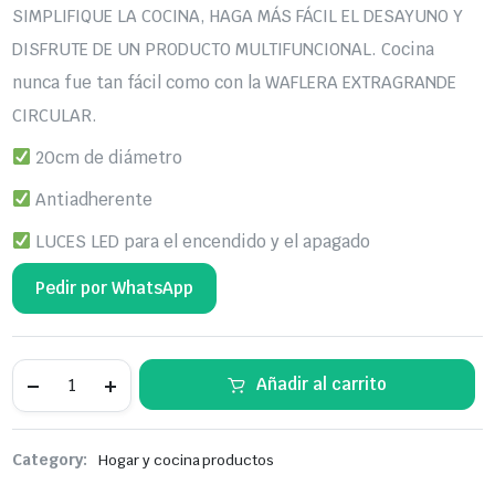
era:
es:
SIMPLIFIQUE LA COCINA, HAGA MÁS FÁCIL EL DESAYUNO Y
S/95.00.
S/85.00.
DISFRUTE DE UN PRODUCTO MULTIFUNCIONAL. Cocina
nunca fue tan fácil como con la WAFLERA EXTRAGRANDE
CIRCULAR.
20cm de diámetro
Antiadherente
LUCES LED para el encendido y el apagado
Pedir por WhatsApp
Waflera
Añadir al carrito
Extragrande
Diseño
Circilar
De
Category:
Hogar y cocina productos
20cm
Diámetro.