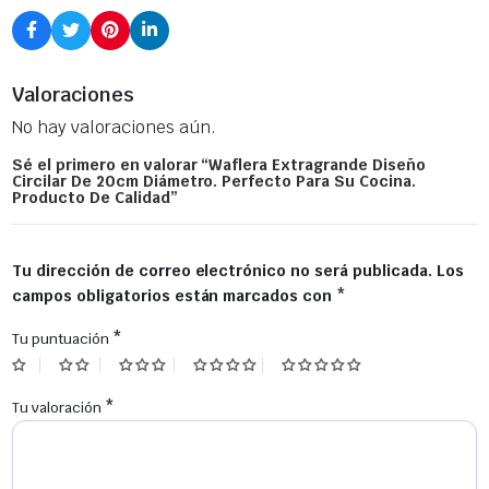
Perfecto
Para
Su
Cocina.
Producto
Valoraciones
De
Calidad
No hay valoraciones aún.
cantidad
Sé el primero en valorar “Waflera Extragrande Diseño
Circilar De 20cm Diámetro. Perfecto Para Su Cocina.
Producto De Calidad”
Tu dirección de correo electrónico no será publicada.
Los
campos obligatorios están marcados con
*
*
Tu puntuación
*
Tu valoración