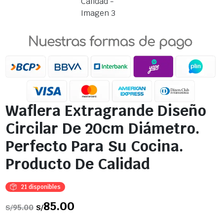
Waflera Extragrande Diseño
Circilar De 20cm Diámetro.
Perfecto Para Su Cocina.
Producto De Calidad
21 disponibles
El
85.00
El
95.00
S/
S/
precio
precio
original
actual