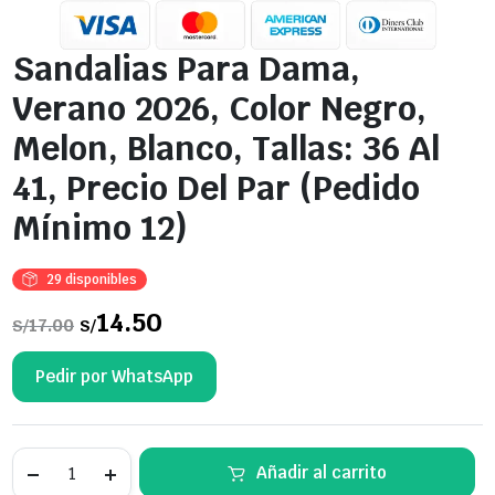
Sandalias Para Dama,
Verano 2026, Color Negro,
Melon, Blanco, Tallas: 36 Al
41, Precio Del Par (Pedido
Mínimo 12)
29 disponibles
El
14.50
El
17.00
S/
S/
precio
precio
original
actual
era:
es:
Pedir por WhatsApp
S/17.00.
S/14.50.
Sandalias
Añadir al carrito
Para
Dama,