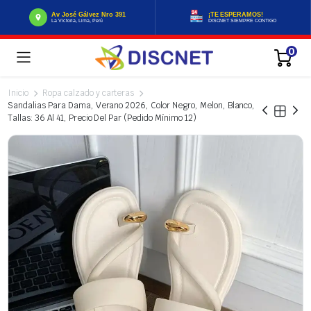
Av José Gálvez Nro 391
¡TE ESPERAMOS!
La Victoria, Lima, Perú
DISCNET SIEMPRE CONTIGO
0
Inicio
Ropa calzado y carteras
Sandalias Para Dama, Verano 2026, Color Negro, Melon, Blanco,
Tallas: 36 Al 41, Precio Del Par (Pedido Mínimo 12)